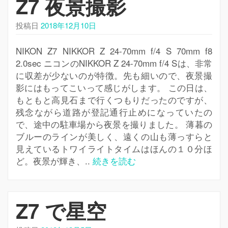
Z7 夜景撮影
シ
ョ
投稿日
2018年12月10日
ン
を
NIKON Z7 NIKKOR Z 24-70mm f/4 S 70mm f8
切
2.0sec ニコンのNIKKOR Z 24-70mm f/4 Sは、非常
り
に収差が少ないのが特徴。先も細いので、夜景撮
替
影にはもってこいって感じがします。 この日は、
え
もともと高見石まで行くつもりだったのですが、
残念ながら道路が登記通行止めになっていたの
で、途中の駐車場から夜景を撮りました。 薄暮の
ブルーのラインが美しく、遠くの山も薄っすらと
見えているトワイライトタイムはほんの１０分ほ
ど。夜景が輝き、..
続きを読む
Z7 で星空