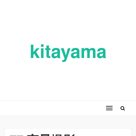
kitayama
ナ
ビ
ゲ
ー