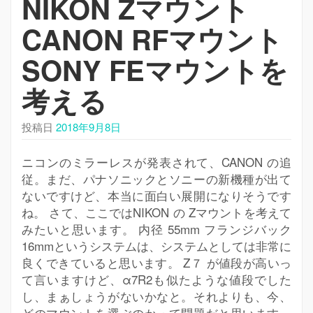
NIKON Zマウント
シ
ョ
CANON RFマウント
ン
を
SONY FEマウントを
切
考える
り
替
え
投稿日
2018年9月8日
ニコンのミラーレスが発表されて、CANON の追
従。まだ、パナソニックとソニーの新機種が出て
ないですけど、本当に面白い展開になりそうです
ね。 さて、ここではNIKON の Zマウントを考えて
みたいと思います。 内径 55mm フランジバック
16mmというシステムは、システムとしては非常に
良くできていると思います。 Z７ が値段が高いっ
て言いますけど、α7R2も似たような値段でした
し、まぁしょうがないかなと。それよりも、今、
どのマウントを選ぶのかって問題だと思います。