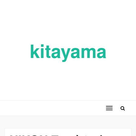
kitayama
ナ
ビ
ゲ
ー