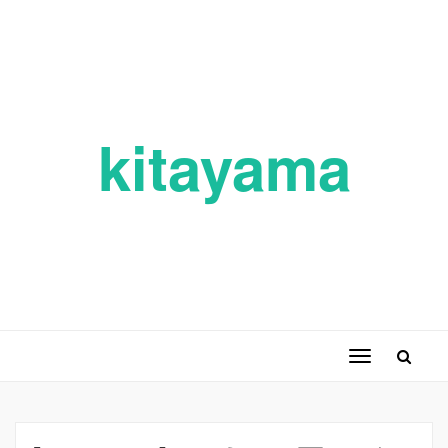
kitayama
ナ
ビ
ゲ
ー