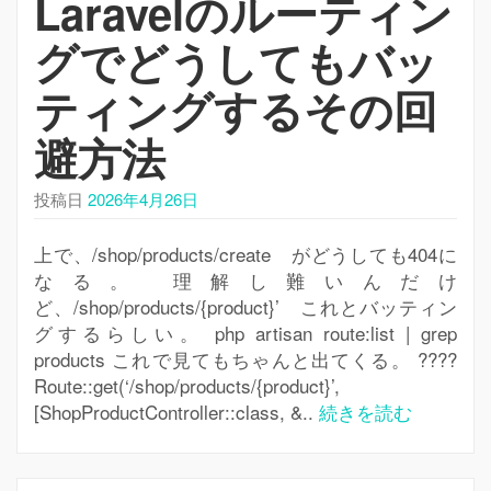
Laravelのルーティン
シ
ョ
グでどうしてもバッ
ン
を
ティングするその回
切
避方法
り
替
え
投稿日
2026年4月26日
上で、/shop/products/create がどうしても404に
なる。 理解し難いんだけ
ど、/shop/products/{product}’ これとバッティン
グするらしい。 php artisan route:list | grep
products これで見てもちゃんと出てくる。 ????
Route::get(‘/shop/products/{product}’,
[ShopProductController::class, &..
続きを読む