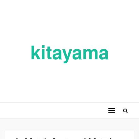
kitayama
ナ
ビ
ゲ
ー