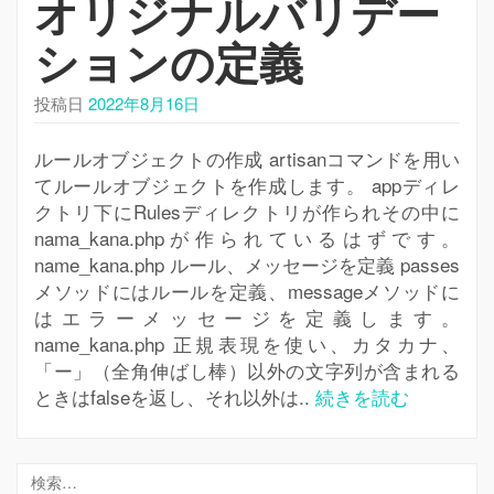
オリジナルバリデー
シ
ョ
ションの定義
ン
を
投稿日
2022年8月16日
切
り
ルールオブジェクトの作成 artisanコマンドを用い
替
てルールオブジェクトを作成します。 appディレ
え
クトリ下にRulesディレクトリが作られその中に
nama_kana.phpが作られているはずです。
name_kana.php ルール、メッセージを定義 passes
メソッドにはルールを定義、messageメソッドに
はエラーメッセージを定義します。
name_kana.php 正規表現を使い、カタカナ、
「ー」（全角伸ばし棒）以外の文字列が含まれる
ときはfalseを返し、それ以外は..
続きを読む