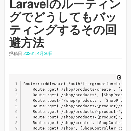
Laravelのルーティン
シ
ョ
グでどうしてもバッ
ン
を
ティングするその回
切
避方法
り
替
え
投稿日
2026年4月26日
Route::middleware(['auth'])->group(function ()
    Route::get('/shop/products/create', [Shop
    Route::get('/shop/products', [ShopProduct
    Route::post('/shop/products', [ShopProduc
    Route::get('/shop/products/{product}/edit
    Route::get('/shop/products/{product}', [S
    Route::put('/shop/products/{product}', [S
    Route::get('/shop/create', [ShopControlle
    Route::get('/shop', [ShopController::class