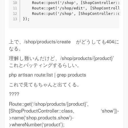
    Route::post('/shop', [ShopController::clas
    Route::get('/shop/edit', [ShopController::
    Route::put('/shop', [ShopController::class
});
上で、/shop/products/create がどうしても404に
なる。
理解し難いんだけど、/shop/products/{product}’
これとバッティングするらしい。
php artisan route:list | grep products
これで見てもちゃんと出てくる。
????
Route::get(‘/shop/products/{product}’,
[ShopProductController::class, ‘show’])-
>name(‘shop.products.show’)-
>whereNumber(‘product’);