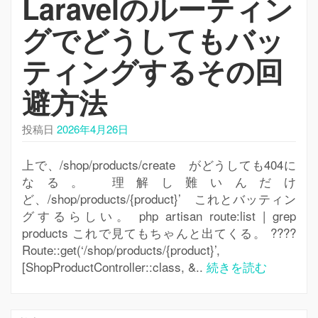
Laravelのルーティン
シ
ョ
グでどうしてもバッ
ン
を
ティングするその回
切
避方法
り
替
え
投稿日
2026年4月26日
上で、/shop/products/create がどうしても404に
なる。 理解し難いんだけ
ど、/shop/products/{product}’ これとバッティン
グするらしい。 php artisan route:list | grep
products これで見てもちゃんと出てくる。 ????
Route::get(‘/shop/products/{product}’,
[ShopProductController::class, &..
続きを読む