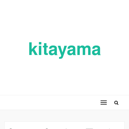
kitayama
ナ
ビ
ゲ
ー