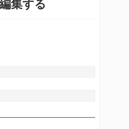
で編集する
）