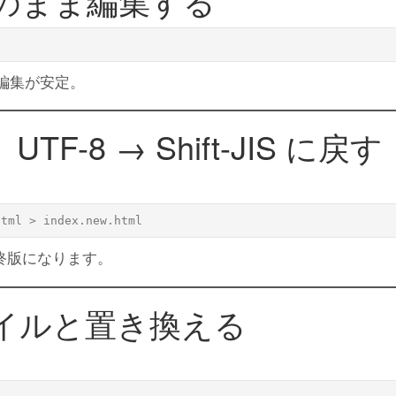
-8 のまま編集する
 での編集が安定。
TF-8 → Shift-JIS に戻す
 の最終版になります。
ァイルと置き換える